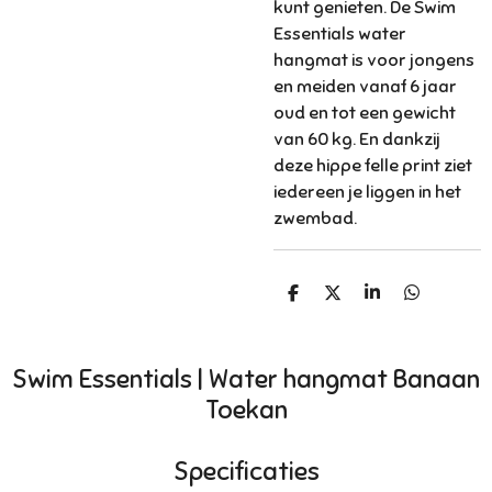
kunt genieten. De Swim
Essentials water
hangmat is voor jongens
en meiden vanaf 6 jaar
oud en
tot een gewicht
van 60 kg
. En dankzij
deze hippe felle print ziet
iedereen je liggen in het
zwembad.
D
D
S
D
e
e
h
e
l
e
a
l
e
l
r
e
n
e
n
Swim Essentials | Water hangmat Banaan
Toekan
Specificaties