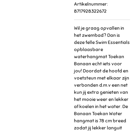
Artikelnummer:
8717928322672
Wil je graag opvallen in
het zwembad? Dan is
deze felle Swim Essentials
opblaasbare
waterhangmat Toekan
Banaan echt iets voor
jou! Doordat de hoofd en
voetsteun met elkaar zijn
verbonden d.m.v een net
kun jij extra genieten van
het mooie weer en lekker
af koelen in het water. De
Banaan Toekan Water
hangmat is 78 cm breed
zodat jij lekker languit