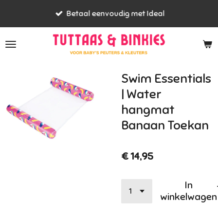
Ga
Betaal eenvoudig met Ideal
direct
naar
de
hoofdinhoud
Swim Essentials
| Water
hangmat
Banaan Toekan
€ 14,95
In
winkelwagen