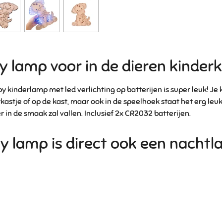
n
e
y lamp voor in de dieren kinder
 kinderlamp met led verlichting op batterijen is super leuk!
Je 
astje of op de kast, maar ook in de speelhoek staat het erg leuk
r in de smaak zal vallen. Inclusief 2x CR2032 batterijen.
y lamp is direct ook een nachtl