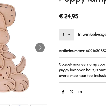
€ 24,95
In winkelwag
Artikelnummer:
609163085
Op zoek naar een lamp voor
puppy lamp van hout, is met 
overal mee naar toe. Inclusi
D
D
S
e
e
h
l
e
a
e
l
r