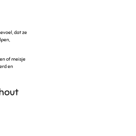
evoel, dat ze
lpen,
en of meisje
erd en
hout