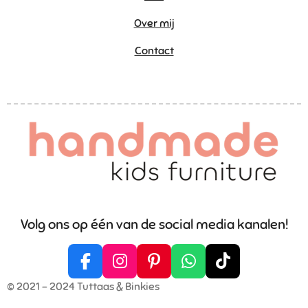
Over mij
Contact
Volg ons op één van de social media kanalen!
F
I
P
W
T
a
n
i
h
i
© 2021 - 2024 Tuttaas & Binkies
c
s
n
a
k