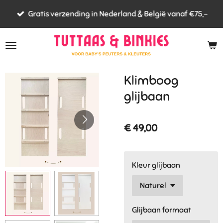
Ga
Gratis verzending in Nederland & België vanaf €75,-
direct
naar
de
hoofdinhoud
Klimboog
glijbaan
€ 49,00
Kleur glijbaan
Glijbaan formaat