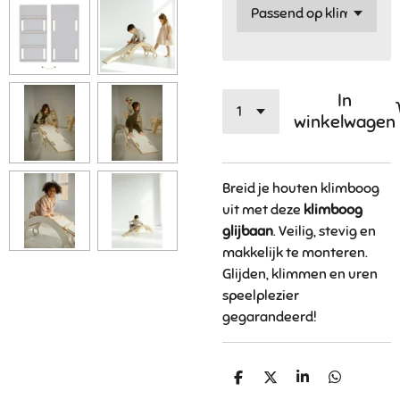
In
winkelwagen
Breid je houten klimboog
uit met deze
klimboog
glijbaan
. Veilig, stevig en
makkelijk te monteren.
Glijden, klimmen en uren
speelplezier
gegarandeerd!
D
D
S
D
e
e
h
e