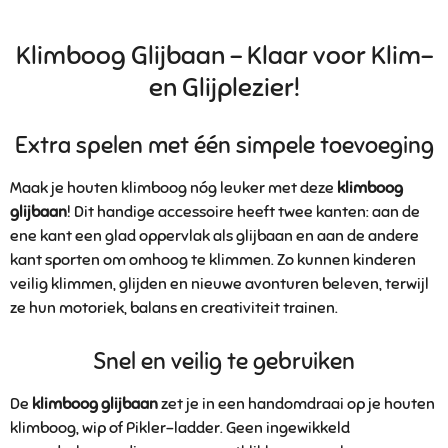
l
e
a
l
e
l
r
e
n
e
n
Klimboog Glijbaan – Klaar voor Klim-
en Glijplezier!
Extra spelen met één simpele toevoeging
Maak je houten klimboog nóg leuker met deze
klimboog
glijbaan
! Dit handige accessoire heeft twee kanten: aan de
ene kant een glad oppervlak als glijbaan en aan de andere
kant sporten om omhoog te klimmen. Zo kunnen kinderen
veilig klimmen, glijden en nieuwe avonturen beleven, terwijl
ze hun motoriek, balans en creativiteit trainen.
Snel en veilig te gebruiken
De
klimboog glijbaan
zet je in een handomdraai op je houten
klimboog, wip of Pikler-ladder. Geen ingewikkeld