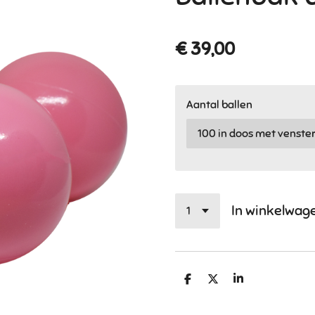
€ 39,00
Aantal ballen
In winkelwag
D
D
S
e
e
h
l
e
a