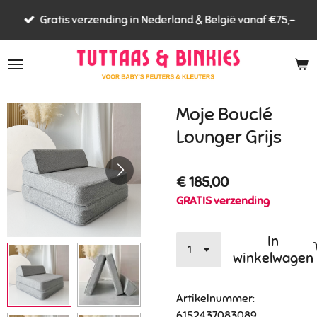
Ga
Gratis verzending in Nederland & België vanaf €75,-
direct
naar
de
hoofdinhoud
Moje Bouclé
Lounger Grijs
€ 185,00
GRATIS verzending
In
winkelwagen
Artikelnummer:
6152437083089