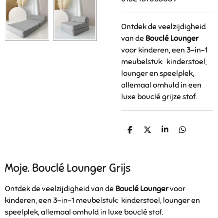
Ontdek de veelzijdigheid
van de
Bouclé Lounger
voor kinderen, een 3-in-1
meubelstuk: kinderstoel,
lounger en speelplek,
allemaal omhuld in een
luxe bouclé grijze stof.
D
D
S
D
e
e
h
e
l
e
a
l
e
l
r
e
n
e
n
Moje. Bouclé Lounger Grijs
Ontdek de veelzijdigheid van de
Bouclé Lounger
voor
kinderen, een 3-in-1 meubelstuk: kinderstoel, lounger en
speelplek, allemaal omhuld in luxe bouclé stof.