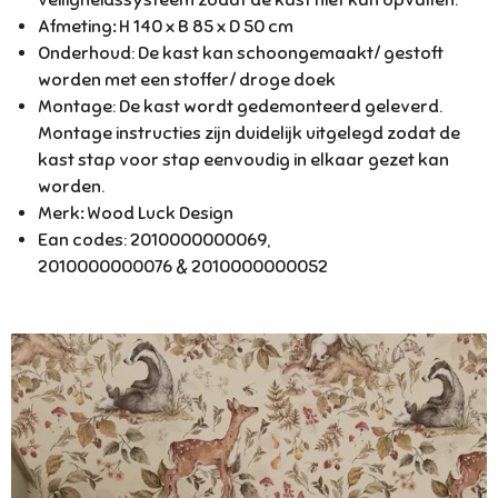
veiligheidssysteem zodat de kast niet kan opvallen.
Afmeting
:
H 140 x B 85 x D 50 cm
Onderhoud: De kast kan schoongemaakt/ gestoft
worden met een stoffer/ droge doek
Montage: De kast wordt gedemonteerd geleverd.
Montage instructies zijn duidelijk uitgelegd zodat de
kast stap voor stap eenvoudig in elkaar gezet kan
worden.
Merk
:
Wood Luck Design
Ean codes:
2010000000069,
2010000000076
&
2010000000052