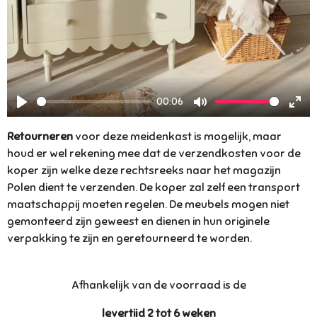
00:06
P
M
E
Retourneren
l
voor deze meidenkast is mogelijk, maar
u
n
houd er wel rekening mee dat de verzendkosten voor de
a
t
t
koper zijn welke deze rechtsreeks naar het magazijn
y
e
e
Polen dient te verzenden.
De koper zal zelf een transport
r
maatschappij moeten regelen. De meubels mogen niet
f
gemonteerd zijn geweest en dienen in hun originele
u
verpakking te zijn en geretourneerd te worden.
l
l
Afhankelijk van de voorraad is de
s
c
levertijd 2 tot 6 weken