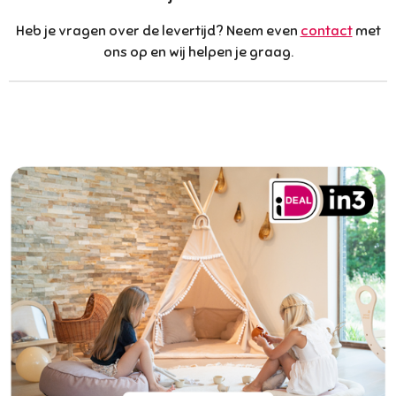
r
Heb je vragen over de levertijd? Neem even
contact
met
e
ons op en wij helpen je graag.
e
n