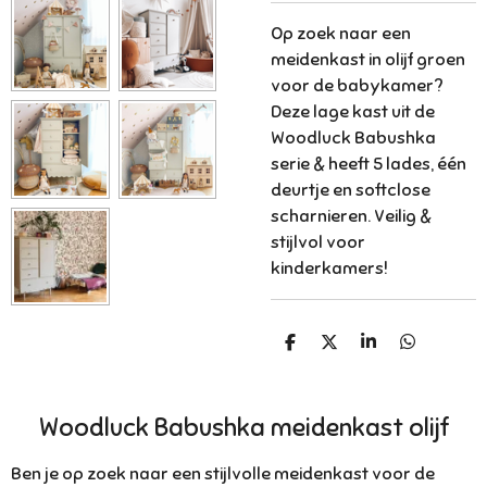
Op zoek naar een
meidenkast in olijf groen
voor de babykamer?
Deze lage kast uit de
Woodluck Babushka
serie & heeft 5 lades, één
deurtje en softclose
scharnieren. Veilig &
stijlvol voor
kinderkamers!
D
D
S
D
e
e
h
e
l
e
a
l
e
l
r
e
n
e
n
Woodluck Babushka meidenkast olijf
Ben je op zoek naar een stijlvolle meidenkast voor de