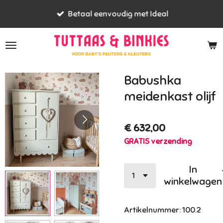
Ga
Betaal eenvoudig met Ideal
direct
naar
de
hoofdinhoud
Babushka
meidenkast olijf
€ 632,00
GRATIS verzending
In
winkelwagen
Artikelnummer:
100.2