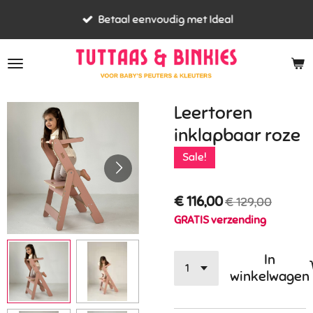
Ga
Betaal eenvoudig met Ideal
direct
naar
de
hoofdinhoud
Leertoren
inklapbaar roze
Sale!
€ 116,00
€ 129,00
GRATIS verzending
In
winkelwagen