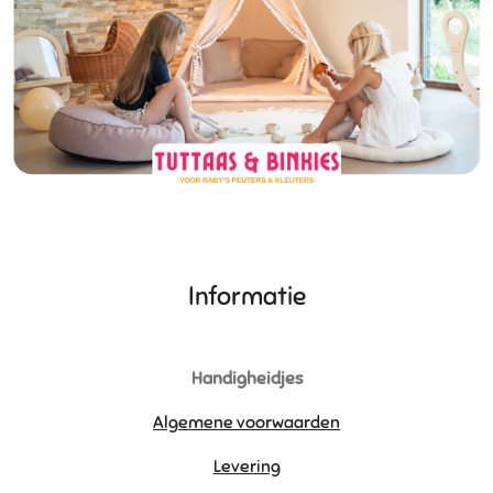
r
e
e
n
Informatie
Handigheidjes
Algemene voorwaarden
Levering