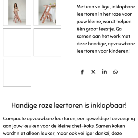
Met een veilige, inklapbare
leertoren in het roze voor
jouw kleine, wordt helpen
één groot feestje. Ga
samen aan het werk met
deze handige, opvouwbare
leertoren voor kinderen!
D
D
S
D
e
e
h
e
l
e
a
l
e
l
r
e
n
e
n
Handige roze leertoren is inklapbaar!
Compacte opvouwbare leertoren, een geweldige toevoeging
aan jouw keuken voor de kleine chef-koks. Samen koken
wordt niet alleen leuker, maar ook veiliger dankzij deze