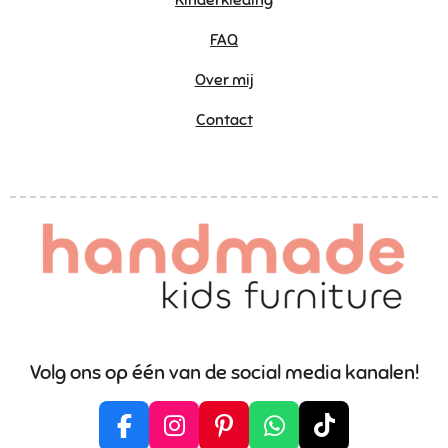
FAQ
Over mij
Contact
Volg ons op één van de social media kanalen!
F
I
P
W
T