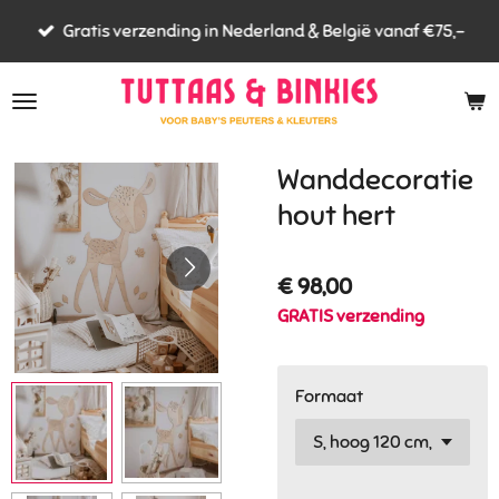
Ga
Gratis verzending in Nederland & België vanaf €75,-
direct
naar
de
hoofdinhoud
Wanddecoratie
hout hert
€ 98,00
GRATIS verzending
Formaat