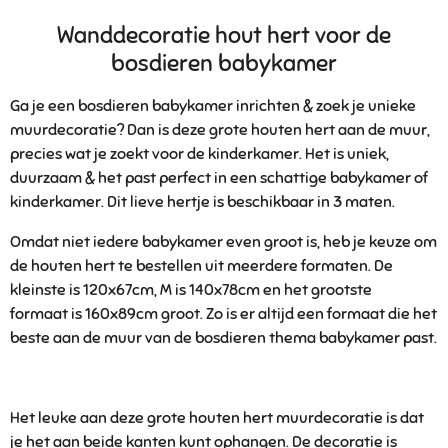
e
l
r
e
n
e
n
Wanddecoratie hout hert voor de
bosdieren babykamer
Ga je een bosdieren babykamer inrichten & zoek je unieke
muurdecoratie? Dan is deze grote houten hert aan de muur,
precies wat je zoekt voor de kinderkamer. Het is uniek,
duurzaam & het past perfect in een schattige
babykamer of
kinderkamer. Dit lieve hertje is beschikbaar in 3 maten.
Omdat niet iedere babykamer even groot is, heb je keuze om
de houten hert te bestellen uit meerdere formaten. De
kleinste is 120x67cm, M is 140x78cm en het grootste
formaat is 160x89cm groot. Zo is er altijd een formaat die het
beste aan de muur van de bosdieren thema babykamer past.
Het leuke aan deze grote houten hert muurdecoratie is dat
je het aan beide kanten kunt ophangen. De decoratie is