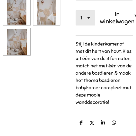
In
winkelwagen
Stijl de kinderkamer af
met dit hert van hout. Kies
uit één van de 3 formaten,
match het met één van de
andere bosdieren & maak
het thema bosdieren
babykamer compleet met
deze mooie
wanddecoratie!
D
D
S
D
e
e
h
e
l
e
a
l