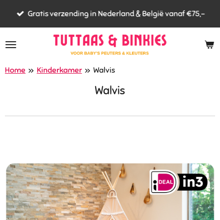
Ga
Gratis verzending in Nederland & België vanaf €75,-
direct
naar
de
hoofdinhoud
Home
»
Kinderkamer
»
Walvis
Walvis